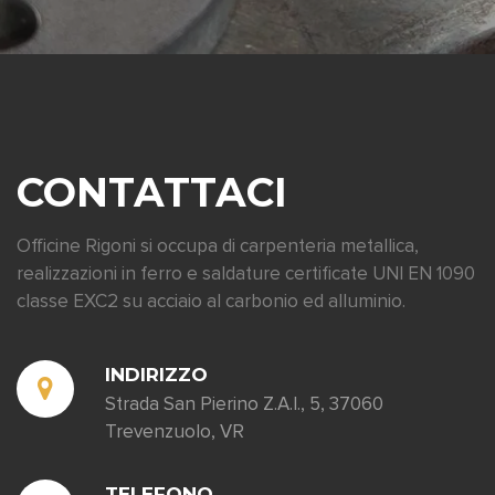
CONTATTACI
Officine Rigoni si occupa di carpenteria metallica,
realizzazioni in ferro e saldature certificate UNI EN 1090
classe EXC2 su acciaio al carbonio ed alluminio.
INDIRIZZO
Strada San Pierino Z.A.I., 5, 37060
Trevenzuolo, VR
TELEFONO