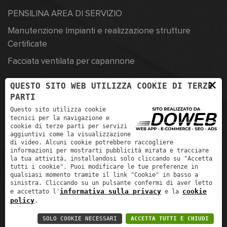
PENSILINA AREA DI SERVIZIO
Manutenzione Impianti e realizzazione strutture
Certificate
Facciata ventilata per capannone
×
QUESTO SITO WEB UTILIZZA COOKIE DI TERZE
PARTI
Strada San Pierino Z.A.I., 5, 37060 Trevenzuolo, VR
Questo sito utilizza cookie
tecnici per la navigazione e
+390457350569
cookie di terze parti per servizi
aggiuntivi come la visualizzazione
info@officinerigoni.it
di video. Alcuni cookie potrebbero raccogliere
informazioni per mostrarti pubblicità mirata e tracciare
la tua attività, installandosi solo cliccando su "Accetta
tutti i cookie". Puoi modificare le tue preferenze in
qualsiasi momento tramite il link "Cookie" in basso a
sinistra. Cliccando su un pulsante confermi di aver letto
informativa sulla privacy
cookie
e accettato l'
e la
policy
.
Officine Rigoni s.r.l. - P.IVA 04600200234 - R.E.A. Vr-433942 -
SOLO COOKIE NECESSARI
ACCETTA TUTTI E CHIUDI
Cap sociale 10000 -
Privacy policy
-
siti web verona