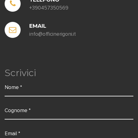
+390457350569
EMAIL
info@officinerigoni.it
Scrivici