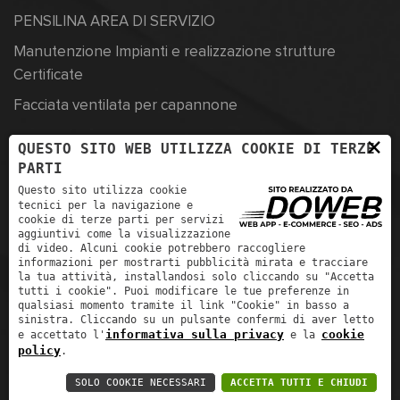
PENSILINA AREA DI SERVIZIO
Manutenzione Impianti e realizzazione strutture
Certificate
Facciata ventilata per capannone
×
QUESTO SITO WEB UTILIZZA COOKIE DI TERZE
PARTI
Strada San Pierino Z.A.I., 5, 37060 Trevenzuolo, VR
Questo sito utilizza cookie
tecnici per la navigazione e
+390457350569
cookie di terze parti per servizi
aggiuntivi come la visualizzazione
info@officinerigoni.it
di video. Alcuni cookie potrebbero raccogliere
informazioni per mostrarti pubblicità mirata e tracciare
la tua attività, installandosi solo cliccando su "Accetta
tutti i cookie". Puoi modificare le tue preferenze in
qualsiasi momento tramite il link "Cookie" in basso a
sinistra. Cliccando su un pulsante confermi di aver letto
informativa sulla privacy
cookie
e accettato l'
e la
policy
.
Officine Rigoni s.r.l. - P.IVA 04600200234 - R.E.A. Vr-433942 -
SOLO COOKIE NECESSARI
ACCETTA TUTTI E CHIUDI
Cap sociale 10000 -
Privacy policy
-
siti web verona